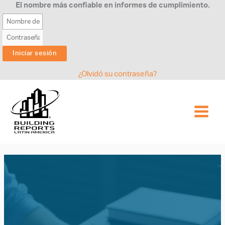
Ir
El nombre más confiable en informes de cumplimiento.
al
contenido
¿Olvidó su contraseña?