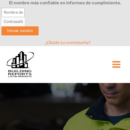
Ir
El nombre más confiable en informes de cumplimiento.
al
contenido
¿Olvidó su contraseña?