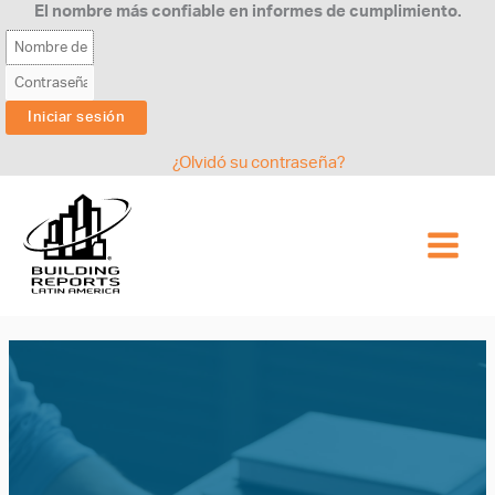
Ir
El nombre más confiable en informes de cumplimiento.
al
contenido
¿Olvidó su contraseña?