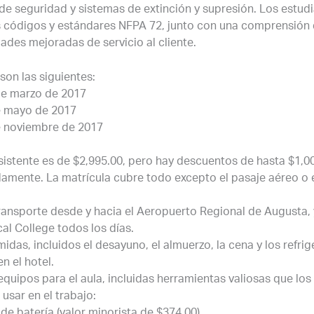
de seguridad y sistemas de extinción y supresión. Los estudi
 códigos y estándares NFPA 72, junto con una comprensión d
dades mejoradas de servicio al cliente.
son las siguientes:
 de marzo de 2017
de mayo de 2017
de noviembre de 2017
asistente es de $2,995.00, pero hay descuentos de hasta $1,0
damente. La matrícula cubre todo excepto el pasaje aéreo o 
ransporte desde y hacia el Aeropuerto Regional de Augusta, y
al College todos los días.
idas, incluidos el desayuno, el almuerzo, la cena y los refrig
n el hotel.
equipos para el aula, incluidas herramientas valiosas que los
usar en el trabajo:
de batería (valor minorista de $374,00)