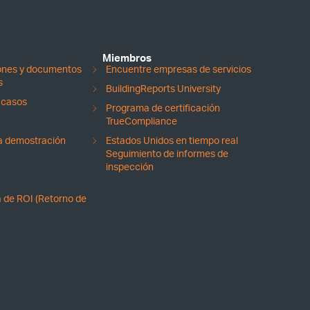
Miembros
iones y documentos
Encuentre empresas de servicios
s
BuildingReports University
 casos
Programa de certificación
TrueCompliance
na demostración
Estados Unidos en tiempo real
Seguimiento de informes de
inspección
 de ROI (Retorno de