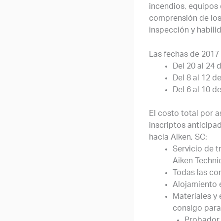
incendios, equipos 
comprensión de los
inspección y habili
Las fechas de 2017 
Del 20 al 24
Del 8 al 12 
Del 6 al 10 
El costo total por 
inscriptos anticipa
hacia Aiken, SC:
Servicio de t
Aiken Technic
Todas las com
Alojamiento e
Materiales y 
consigo para 
Probador 