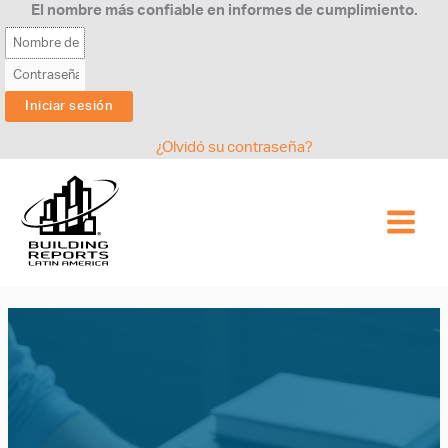
Ir
El nombre más confiable en informes de cumplimiento.
al
contenido
¿Olvidó su contraseña?