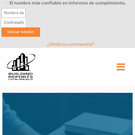
Ir
El nombre más confiable en informes de cumplimiento.
al
contenido
¿Olvidó su contraseña?