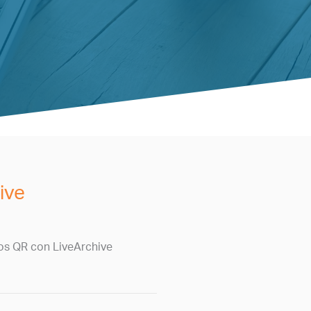
ive
os QR con LiveArchive