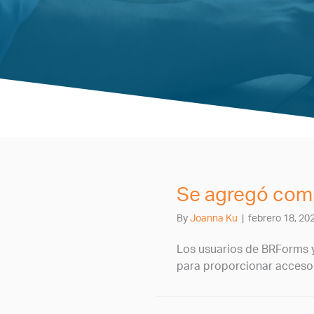
Se agregó comp
By
Joanna Ku
|
febrero 18, 20
Los usuarios de BRForms 
para proporcionar acceso