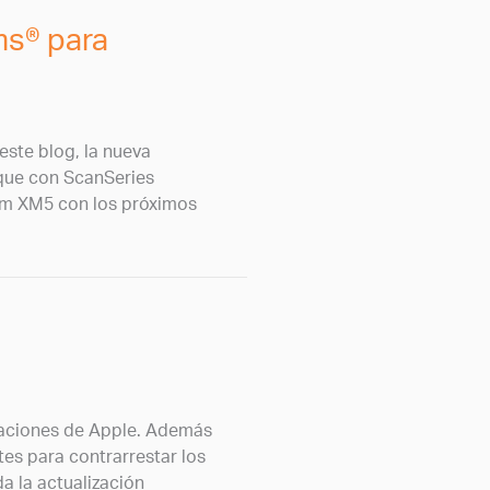
ms® para
este blog, la nueva
l que con ScanSeries
nam XM5 con los próximos
icaciones de Apple. Además
tes para contrarrestar los
da la actualización