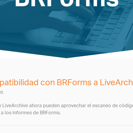
atibilidad con BRForms a LiveArch
20
y LiveArchive ahora pueden aprovechar el escaneo de códig
 a los informes de BRForms.